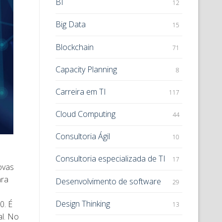
BI
12
Big Data
15
Blockchain
71
Capacity Planning
8
Carreira em TI
117
Cloud Computing
44
Consultoria Ágil
10
Consultoria especializada de TI
17
ovas
ara
Desenvolvimento de software
29
Design Thinking
0. É
13
al. No