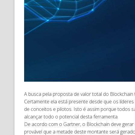
A busca pela proposta de valor total do Blockcha
Certamente ela está presente desde que os líderes
de conceitos e pilotos. Isto é assim porque todos
alcançar todo o potencial desta ferramenta.
De acordo com o Gartner, o Blockchain deve gerar 
provável que a metade deste montante será gerado 