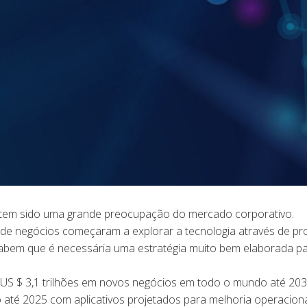
in tem sido uma grande preocupação do mercado corporativo.
 de negócios começaram a explorar a tecnologia através de pr
 sabem que é necessária uma estratégia muito bem elaborada p
US $ 3,1 trilhões em novos negócios em todo o mundo até 203
até 2025 com aplicativos projetados para melhoria operacion