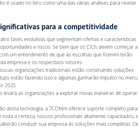
eito é usado no livro como uma das várias análises para revela
ignificativas para a competitividade
ro fases evolutivas que segmentam ofertas e características
 oportunidades e riscos. Se bem que os CIOs devem começar a
to com um entendimento de que as escolhas que fizerem terão
e da empresa e os respectivos setores.
oucas organizações tradicionais estão construindo soluções
artups estão fazendo isso e algumas ganharão impulso no mer
ós 2025.
as levará as organizações a explorar novas maneiras de opera
ação desta tecnologia, a 7COMm oferece suporte completo para
m toda a certeza, nossos profissionais altamente capacitados, 
saberão conduzir sua empresa às soluções mais completas.
Cl