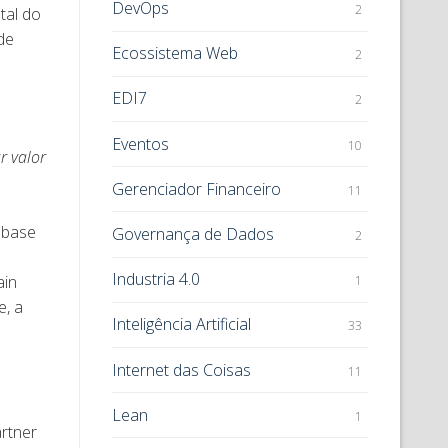
DevOps
2
tal do
de
Ecossistema Web
2
EDI7
2
Eventos
10
r valor
Gerenciador Financeiro
11
 base
Governança de Dados
2
Industria 4.0
ain
1
e, a
Inteligência Artificial
33
Internet das Coisas
11
Lean
1
rtner