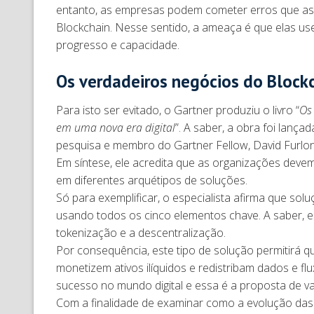
entanto, as empresas podem cometer erros que as d
Blockchain. Nesse sentido, a ameaça é que elas u
progresso e capacidade.
Os verdadeiros negócios do Block
Para isto ser evitado, o Gartner produziu o livro “
Os
em uma nova era digital
”. A saber, a obra foi lanç
pesquisa e membro do Gartner Fellow, David Furlon
Em síntese, ele acredita que as organizações deve
em diferentes arquétipos de soluções.
Só para exemplificar, o especialista afirma que so
usando todos os cinco elementos chave. A saber, ess
tokenização e a descentralização.
Por consequência, este tipo de solução permitirá 
monetizem ativos ilíquidos e redistribam dados e f
sucesso no mundo digital e essa é a proposta de val
Com a finalidade de examinar como a evolução das 