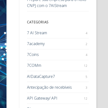
CNPJ com o 7AIStream
CATEGORIAS
7 AI Stream
4
7academy
2
7Coins
4
7COMm
12
AIDataCapture7
5
Antecipação de recebíveis
3
API Gateway/ API
12