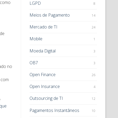
r como
LGPD
8
Meios de Pagamento
14
Mercado de TI
24
 de
Mobile
1
Moeda Digital
3
OB7
3
cado no
Open Finance
26
r com
Open Insurance
4
Outsourcing de TI
12
e
ique
Pagamentos Instantâneos
10