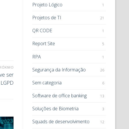
Projeto Lógico
1
Projetos de TI
21
QR CODE
1
Report Site
5
RPA
1
RÓXIMO
Segurança da Informação
26
ve ser
a LGPD
Sem categoria
6
Software de office banking
13
Soluções de Biometria
3
Squads de desenvolvimento
12