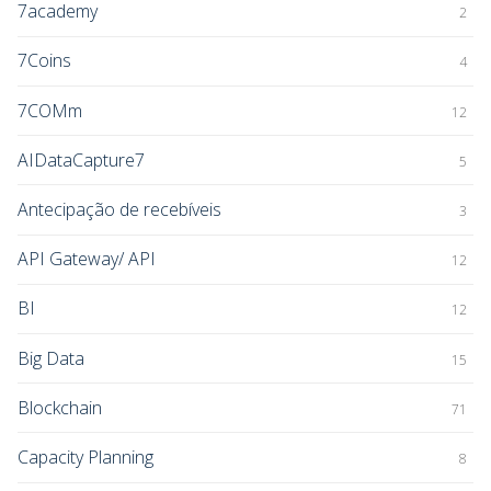
7academy
2
7Coins
4
7COMm
12
AIDataCapture7
5
Antecipação de recebíveis
3
API Gateway/ API
12
BI
12
Big Data
15
Blockchain
71
Capacity Planning
8