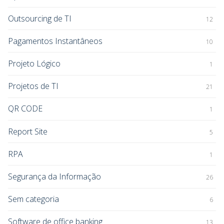
Outsourcing de TI
12
Pagamentos Instantâneos
10
Projeto Lógico
1
Projetos de TI
21
QR CODE
1
Report Site
5
RPA
1
Segurança da Informação
26
Sem categoria
6
Software de office banking
13