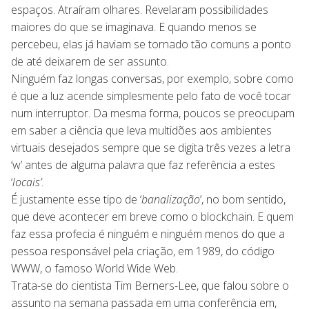
espaços. Atraíram olhares. Revelaram possibilidades
maiores do que se imaginava. E quando menos se
percebeu, elas já haviam se tornado tão comuns a ponto
de até deixarem de ser assunto.
Ninguém faz longas conversas, por exemplo, sobre como
é que a luz acende simplesmente pelo fato de você tocar
num interruptor. Da mesma forma, poucos se preocupam
em saber a ciência que leva multidões aos ambientes
virtuais desejados sempre que se digita três vezes a letra
‘w’ antes de alguma palavra que faz referência a estes
‘
locais’
.
É justamente esse tipo de ‘
banalização
’, no bom sentido,
que deve acontecer em breve como o blockchain. E quem
faz essa profecia é ninguém e ninguém menos do que a
pessoa responsável pela criação, em 1989, do código
WWW, o famoso World Wide Web.
Trata-se do cientista Tim Berners-Lee, que falou sobre o
assunto na semana passada em uma conferência em,