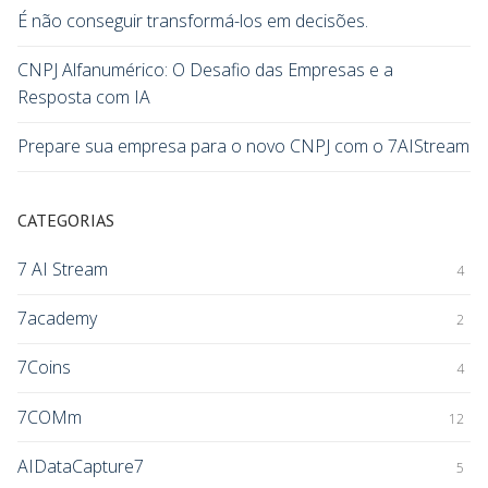
É não conseguir transformá-los em decisões.
CNPJ Alfanumérico: O Desafio das Empresas e a
Resposta com IA
Prepare sua empresa para o novo CNPJ com o 7AIStream
CATEGORIAS
7 AI Stream
4
7academy
2
7Coins
4
7COMm
12
AIDataCapture7
5