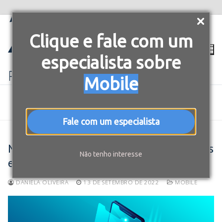
Clique e fale com um
especialista sobre
Mobile
BLOG 7COMM
MOBILE
MOBILE: INVISTA NA CRIAÇÃO DE APLICATIVOS E ESCOLHA A
MELHOR TECNOLOGIA
Fale com um especialista
Mobile: invista na criação de aplicativos
Não tenho interesse
e escolha a melhor tecnologia
DANIELA OLIVEIRA
13 DE SETEMBRO DE 2022
MOBILE