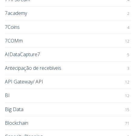
7academy
2
7Coins
4
7COMm
12
AIDataCapture7
5
Antecipação de recebíveis
3
API Gateway/ API
12
BI
12
Big Data
15
Blockchain
71