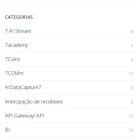
CATEGORIAS
7 AI Stream
4
7academy
2
7Coins
4
7COMm
12
AIDataCapture7
5
Antecipação de recebíveis
3
API Gateway/ API
12
BI
12