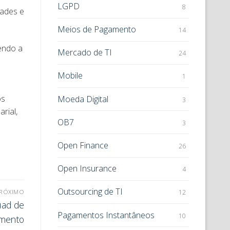
LGPD
8
dades e
Meios de Pagamento
14
cendo a
Mercado de TI
24
Mobile
1
os
Moeda Digital
3
rial,
OB7
3
o
Open Finance
26
Open Insurance
4
Outsourcing de TI
RÓXIMO
12
uad de
Pagamentos Instantâneos
10
imento