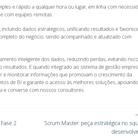
les e rápido a qualquer hora ou lugar, em linha com necessi
 e com equipes remotas.
 incluindo dados estratégicos, unificando resultados e favore
 completo do negócio, sendo acompanhado e atualizado com
tamento inteligente dos dados, reduzindo perdas, evitando risc
o resultados. E quando integrado ao sistema de gestão empresa
lhar e monitorar informações que promovam o crescimento da
tos de BI e garante o acesso às melhores soluções, apoiand
qui e converse com nossos consultores
P
 Fase 2
Scrum Master: peça estratégica no sq
desenvolv