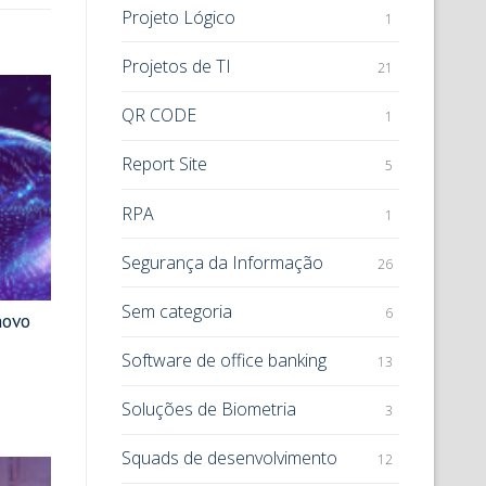
Projeto Lógico
1
Projetos de TI
21
QR CODE
1
Report Site
5
RPA
1
Segurança da Informação
26
Sem categoria
6
novo
Software de office banking
13
Soluções de Biometria
3
Squads de desenvolvimento
12