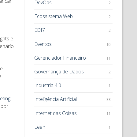
vancar
DevOps
2
Ecossistema Web
2
EDI7
2
ghts e
Eventos
10
cenário
Gerenciador Financeiro
11
de
Governança de Dados
2
s
Industria 4.0
1
eting
,
Inteligência Artificial
33
 por
Internet das Coisas
11
Lean
1