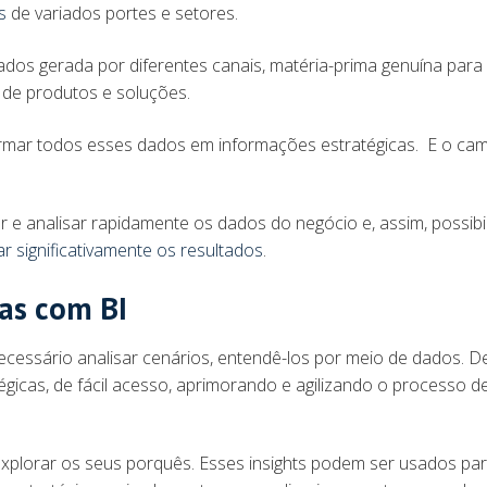
s
de variados portes e setores.
ados gerada por diferentes canais, matéria-prima genuína para
 de produtos e soluções.
formar todos esses dados em informações estratégicas. E o ca
 e analisar rapidamente os dados do negócio e, assim, possibil
ar significativamente os resultados
.
cas com BI
ecessário analisar cenários, entendê-los por meio de dados. D
gicas, de fácil acesso, aprimorando e agilizando o processo d
explorar os seus porquês. Esses insights podem ser usados pa