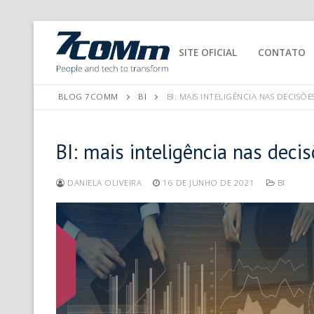
SITE OFICIAL
CONTATO
BLOG 7COMM
BI
BI: MAIS INTELIGÊNCIA NAS DECISÕ
BI: mais inteligência nas deci
DANIELA OLIVEIRA
16 DE JUNHO DE 2021
BI