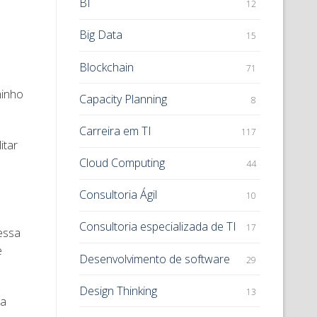
BI
12
Big Data
15
Blockchain
71
minho
Capacity Planning
8
Carreira em TI
117
itar
Cloud Computing
44
Consultoria Ágil
10
Consultoria especializada de TI
17
essa
e
Desenvolvimento de software
29
Design Thinking
13
ra