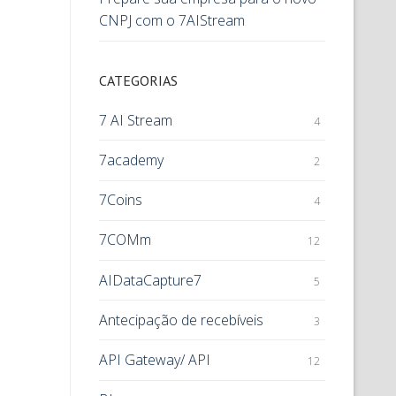
CNPJ com o 7AIStream
CATEGORIAS
7 AI Stream
4
7academy
2
7Coins
4
7COMm
12
AIDataCapture7
5
Antecipação de recebíveis
3
API Gateway/ API
12