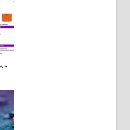
es e
4