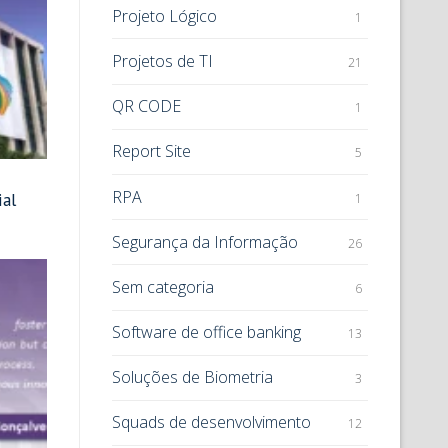
Projeto Lógico
1
Projetos de TI
21
QR CODE
1
Report Site
5
RPA
ial
1
Segurança da Informação
26
Sem categoria
6
Software de office banking
13
Soluções de Biometria
3
Squads de desenvolvimento
12