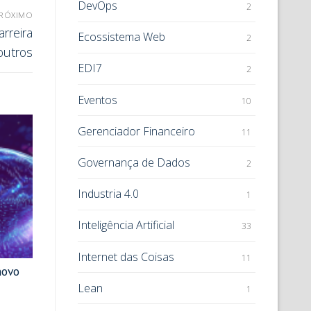
DevOps
2
RÓXIMO
rreira
Ecossistema Web
2
outros
EDI7
2
Eventos
10
Gerenciador Financeiro
11
Governança de Dados
2
Industria 4.0
1
Inteligência Artificial
33
Internet das Coisas
11
novo
Lean
1