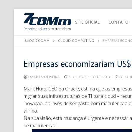
SITE OFICIAL
CONTATO
BLOG 7COMM
CLOUD COMPUTING
EMPRESAS ECONO
Empresas economizariam US$ 
DANIELA OLIVEIRA
2 DE FEVEREIRO DE 2016
CLOU
Mark Hurd, CEO da Oracle, estima que as empresas
migrar suas infraestruturas de TI para cloud – recu
inovação, ao invés de ser gasto com manutenção d
afirma.
Na sua visão, esta mudança é urgente e necessária
de manutenção.