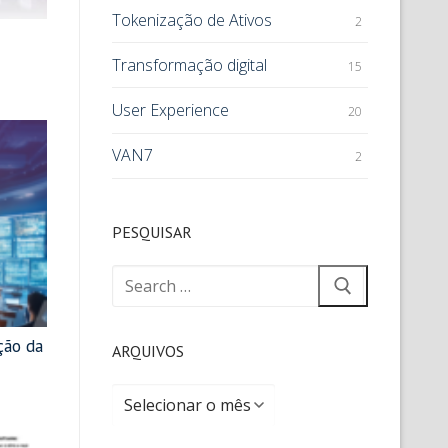
Tokenização de Ativos
2
Transformação digital
15
User Experience
20
VAN7
2
PESQUISAR
ção da
ARQUIVOS