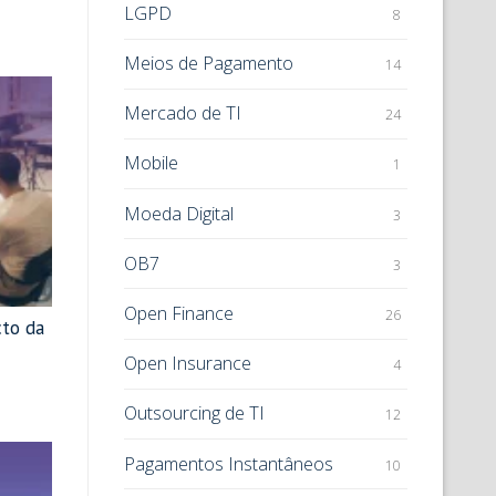
LGPD
8
Meios de Pagamento
14
Mercado de TI
24
Mobile
1
Moeda Digital
3
OB7
3
Open Finance
26
to da
Open Insurance
4
Outsourcing de TI
12
Pagamentos Instantâneos
10