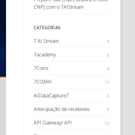
CNPJ com o 7AIStream
CATEGORIAS
7 AI Stream
4
7academy
2
7Coins
4
7COMm
12
AIDataCapture7
5
Antecipação de recebíveis
3
API Gateway/ API
12