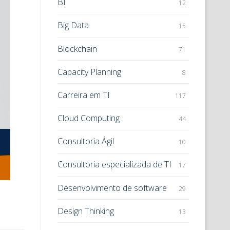
BI
12
Big Data
15
Blockchain
71
Capacity Planning
8
Carreira em TI
117
Cloud Computing
44
Consultoria Ágil
10
Consultoria especializada de TI
17
Desenvolvimento de software
29
Design Thinking
13