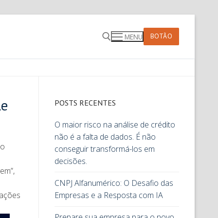
BOTÃO
MENU
le
POSTS RECENTES
O maior risco na análise de crédito
não é a falta de dados. É não
ao
conseguir transformá-los em
decisões.
em”,
CNPJ Alfanumérico: O Desafio das
rações
Empresas e a Resposta com IA
Prepare sua empresa para o novo