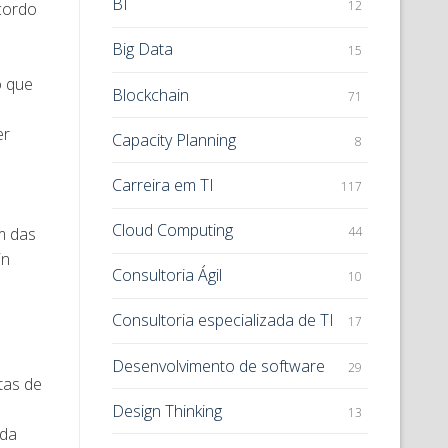
BI
12
cordo
Big Data
15
o que
Blockchain
71
er
Capacity Planning
8
Carreira em TI
117
Cloud Computing
44
m das
in
Consultoria Ágil
10
Consultoria especializada de TI
17
Desenvolvimento de software
29
tas de
Design Thinking
13
 da