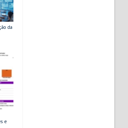
ção da
es e
4