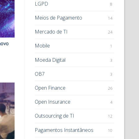
LGPD
8
Meios de Pagamento
14
Mercado de TI
24
novo
Mobile
1
Moeda Digital
3
OB7
3
Open Finance
26
Open Insurance
4
Outsourcing de TI
12
Pagamentos Instantâneos
10