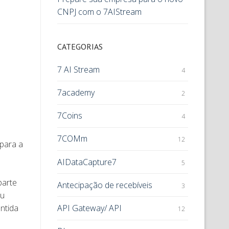
CNPJ com o 7AIStream
CATEGORIAS
7 AI Stream
4
7academy
2
7Coins
4
7COMm
12
 para a
AIDataCapture7
5
parte
Antecipação de recebíveis
3
eu
API Gateway/ API
antida
12