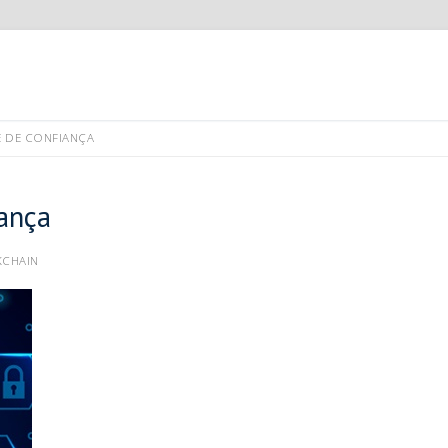
E DE CONFIANÇA
iança
CHAIN