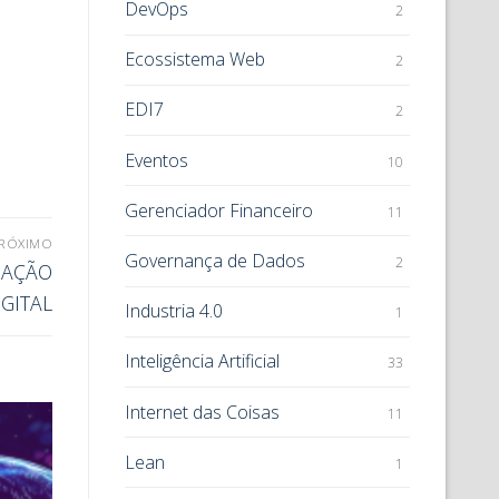
DevOps
2
Ecossistema Web
2
EDI7
2
Eventos
10
Gerenciador Financeiro
11
RÓXIMO
Governança de Dados
2
MAÇÃO
IGITAL
Industria 4.0
1
Inteligência Artificial
33
Internet das Coisas
11
Lean
1