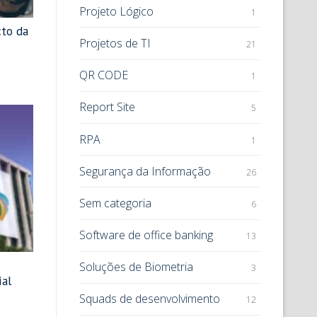
Projeto Lógico
1
to da
Projetos de TI
21
QR CODE
1
Report Site
5
RPA
1
Segurança da Informação
26
Sem categoria
6
Software de office banking
13
Soluções de Biometria
3
ial
Squads de desenvolvimento
12